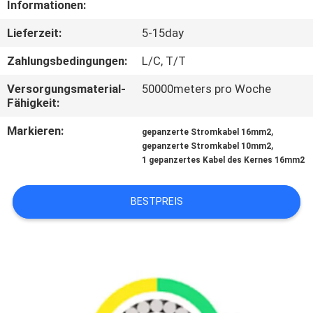
Informationen:
TRETEN
Lieferzeit:
5-15day
SIE
Zahlungsbedingungen:
L/C, T/T
MIT
Versorgungsmaterial-
50000meters pro Woche
UNS
Fähigkeit:
IN
Markieren:
,
gepanzerte Stromkabel 16mm2
,
VERBINDUNG
gepanzerte Stromkabel 10mm2
1 gepanzertes Kabel des Kernes 16mm2
FORDERN
BESTPREIS
SIE
EIN
ZITAT
SITEMAP