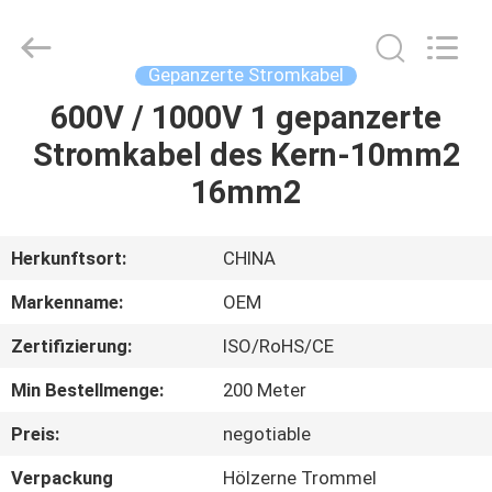
Road
Enterprise
Management
Services
Co.,Ltd..
Gepanzerte Stromkabel
All
Rights
600V / 1000V 1 gepanzerte
HAUS
Reserved.
Stromkabel des Kern-10mm2
PRODUKTE
16mm2
ÜBER
Herkunftsort:
CHINA
UNS
Markenname:
OEM
Zertifizierung:
ISO/RoHS/CE
FABRIK-
Min Bestellmenge:
200 Meter
AUSFLUG
Preis:
negotiable
QUALITÄTSKONTROLLE
Verpackung
Hölzerne Trommel