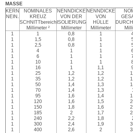
MASSE
KERN
NOMINALES
NENNDICKE
NENNDICKE
NO
NEIN.
KREUZ
VON DER
VON
GES
SCHNITTbereich
ISOLIERUNG
HÜLLE
DURCH
Millimeter ²
Millimeter
Millimeter
Mill
1
1
0,8
1
1
1,5
0,8
1
1
2,5
0,8
1
1
4
1
1
1
6
1
1
1
10
1
1
1
16
1
1,1
1
25
1,2
1,2
1
1
35
1,2
1,2
1
1
50
1,4
1,3
1
1
70
1,4
1,3
1
95
1,6
1,4
1
1
120
1,6
1,5
2
1
150
1,8
1,6
2
1
185
2
1,7
2
1
240
2,2
1,8
1
300
2,4
1,9
3
1
400
2,6
2
3