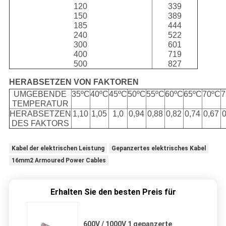
120
339
150
389
185
444
240
522
300
601
400
719
500
827
HERABSETZEN VON FAKTOREN
UMGEBENDE
35ºC
40ºC
45ºC
50ºC
55ºC
60ºC
65ºC
70ºC
7
TEMPERATUR
HERABSETZEN
1,10
1,05
1,0
0,94
0,88
0,82
0,74
0,67
DES FAKTORS
Kabel der elektrischen Leistung
Gepanzertes elektrisches Kabel
16mm2 Armoured Power Cables
Erhalten Sie den besten Preis für
600V / 1000V 1 gepanzerte