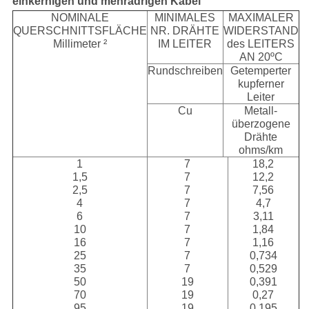
einkernigen und mehradrigen Kabel
NOMINALE
MINIMALES
MAXIMALER
QUERSCHNITTSFLÄCHE
NR. DRÄHTE
WIDERSTAND
Millimeter ²
IM LEITER
des LEITERS
AN 20ºC
Rundschreiben
Getemperter
kupferner
Leiter
Cu
Metall-
überzogene
Drähte
ohms/km
1
7
18,2
1,5
7
12,2
2,5
7
7,56
4
7
4,7
6
7
3,11
10
7
1,84
16
7
1,16
25
7
0,734
35
7
0,529
50
19
0,391
70
19
0,27
95
19
0,195