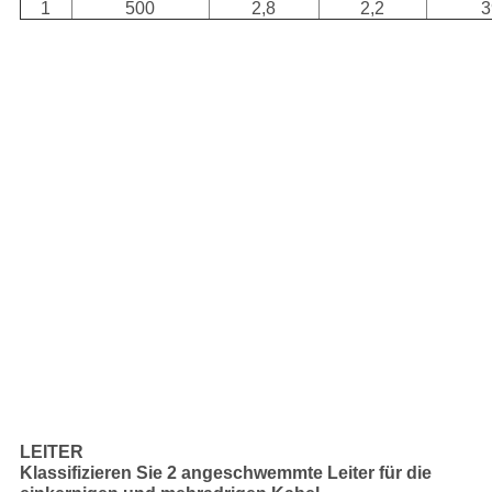
1
500
2,8
2,2
3
LEITER
Klassifizieren Sie 2 angeschwemmte Leiter für die