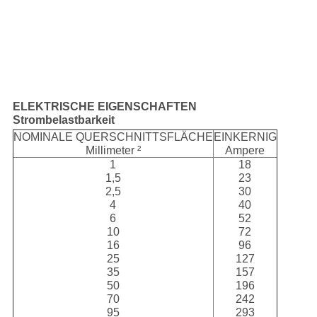
ELEKTRISCHE EIGENSCHAFTEN
Strombelastbarkeit
NOMINALE QUERSCHNITTSFLÄCHE
EINKERNIG
Millimeter ²
Ampere
1
18
1,5
23
2,5
30
4
40
6
52
10
72
16
96
25
127
35
157
50
196
70
242
95
293