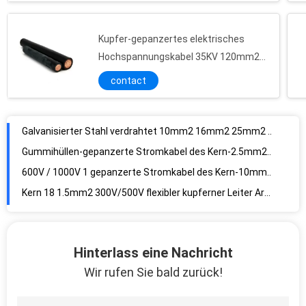
Kupfer-gepanzertes elektrisches
Hochspannungskabel 35KV 120mm2
300mm2
contact
Galvanisierter Stahl verdrahtet 10mm2 16mm2 25mm2 5 entkernen gepanzertes XLPE-Kabel
Gummihüllen-gepanzerte Stromkabel des Kern-2.5mm2/4mm2/6mm2 3
600V / 1000V 1 gepanzerte Stromkabel des Kern-10mm2 16mm2
Kern 18 1.5mm2 300V/500V flexibler kupferner Leiter Armoured Power Cables
Verbundene gepanzerte QuerStromkabel des Polyäthylen-1 des Kern-69KV
PVC isolierte 0.6/1KV 16mm das 4 Kern-gepanzerte Kabel
3×50mm2 3×70mm2 8.7/15kV PVC umhüllte XLPE-Stromkabel
Hinterlass eine Nachricht
Feuerbeständige Stahlstromkabel band-Rüstung Millivolts 3 des Kern-4 Kern-XLPE
Wir rufen Sie bald zurück!
gepanzertes XLPE elektrisches Kabel der Mittelspannungs-33kV Stahldes draht-
Koaxialstromkabel OFC-Leiter-0.81mm 1.63mm für Fernsehen