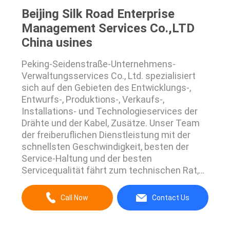
Beijing Silk Road Enterprise
Management Services Co.,LTD
China usines
Peking-Seidenstraße-Unternehmens-
Verwaltungsservices Co., Ltd. spezialisiert
sich auf den Gebieten des Entwicklungs-,
Entwurfs-, Produktions-, Verkaufs-,
Installations- und Technologieservices der
Drähte und der Kabel, Zusätze. Unser Team
der freiberuflichen Dienstleistung mit der
schnellsten Geschwindigkeit, besten der
Service-Haltung und der besten
Servicequalität fährt zum technischen Rat,
zur technischen Anleitung, zum technischen
Training, Bau zum vor Ort, zu etc. fort. Wir
Call Now
Contact Us
versuchen unser Bestes, um in alles vor
Verkäufen gut zu tun, in den Verkäufen und
nach Verkäufen mit unserer ...