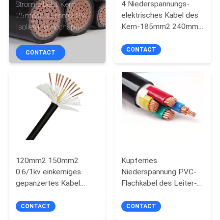
4 Niederspannungs-
Stromkabel 1 Kern
elektrisches Kabel des
25mm2 95mm2 PVC-
TRETEN
Kern-185mm2 240mm2
Isolierung Hochspg-
SIE
3.5kV
600V/1000V
CONTACT
MIT
CONTACT
UNS
IN
VERBINDUNG
FORDERN
SIE
120mm2 150mm2
Kupfernes
EIN
0.6/1kv einkerniges
Niederspannung PVC-
gepanzertes Kabel
Flachkabel des Leiter-4
ZITAT
PVCs
des Kern-300mm2
CONTACT
CONTACT
SITEMAP