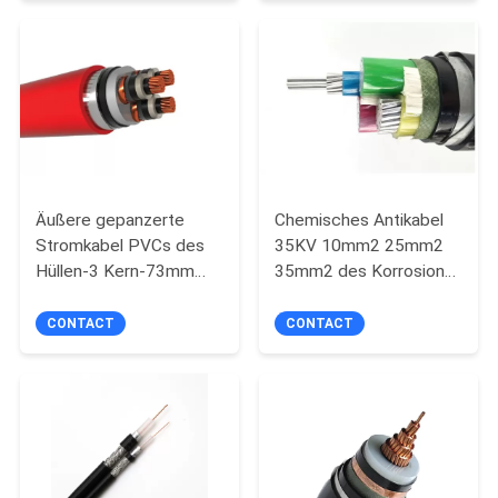
PRIVACY
POLICY
Äußere gepanzerte
Chemisches Antikabel
Stromkabel PVCs des
35KV 10mm2 25mm2
Hüllen-3 Kern-73mm
35mm2 des Korrosions-
76mm
4 Kern-XLPE
CONTACT
CONTACT