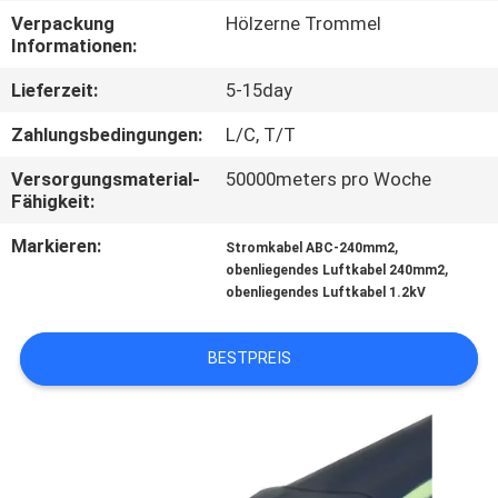
Verpackung
Hölzerne Trommel
TRETEN
Informationen:
SIE
Lieferzeit:
5-15day
MIT
Zahlungsbedingungen:
L/C, T/T
UNS
Versorgungsmaterial-
50000meters pro Woche
IN
Fähigkeit:
VERBINDUNG
Markieren:
,
Stromkabel ABC-240mm2
,
obenliegendes Luftkabel 240mm2
obenliegendes Luftkabel 1.2kV
FORDERN
SIE
BESTPREIS
EIN
ZITAT
SITEMAP