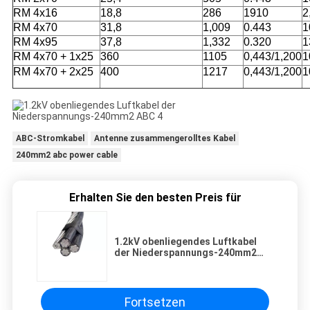
RM 4x16
18,8
286
1910
2
RM 4x70
31,8
1,009
0.443
1
RM 4x95
37,8
1,332
0.320
1
RM 4x70 + 1x25
360
1105
0,443/1,200
1
RM 4x70 + 2x25
400
1217
0,443/1,200
1
ABC-Stromkabel
Antenne zusammengerolltes Kabel
240mm2 abc power cable
Erhalten Sie den besten Preis für
1.2kV obenliegendes Luftkabel
der Niederspannungs-240mm2
ABC
Fortsetzen