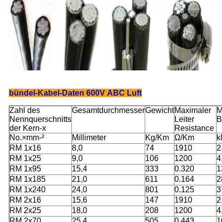
bündel-Kabel-Daten 600V ABC Luft
Zahl des
Gesamtdurchmesser
Gewicht
Maximaler
M
Nennquerschnitts
Leiter
B
der Kern-x
Resistance
No.×mm-²
Millimeter
Kg/Km
Ω/Km
k
RM 1x16
8,0
74
1910
2
RM 1x25
9,0
106
1200
4
RM 1x95
15,4
333
0.320
1
RM 1x185
21,0
611
0.164
2
RM 1x240
24,0
801
0.125
3
RM 2x16
15,6
147
1910
2
RM 2x25
18,0
208
1200
4
RM 2x70
25,4
505
0.443
1