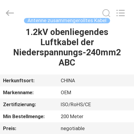
Road
Enterprise
Management
Services
Co.,Ltd..
Antenne zusammengerolltes Kabel
All
Rights
1.2kV obenliegendes
HAUS
Reserved.
Luftkabel der
PRODUKTE
Niederspannungs-240mm2
ABC
ÜBER
UNS
Herkunftsort:
CHINA
Markenname:
OEM
FABRIK-
Zertifizierung:
ISO/RoHS/CE
AUSFLUG
Min Bestellmenge:
200 Meter
QUALITÄTSKONTROLLE
Preis:
negotiable