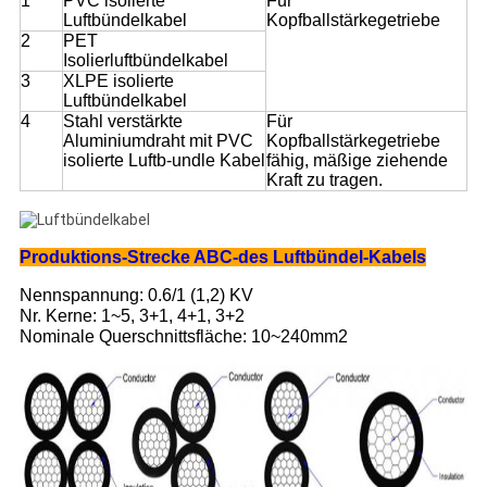
1
PVC isolierte
Für
Luftbündelkabel
Kopfballstärkegetriebe
2
PET
Isolierluftbündelkabel
3
XLPE isolierte
Luftbündelkabel
4
Stahl verstärkte
Für
Aluminiumdraht mit PVC
Kopfballstärkegetriebe
isolierte Luftb-undle Kabel
fähig, mäßige ziehende
Kraft zu tragen.
Produktions-Strecke ABC-des Luftbündel-Kabels
Nennspannung: 0.6/1 (1,2) KV
Nr. Kerne: 1~5, 3+1, 4+1, 3+2
Nominale Querschnittsfläche: 10~240mm2