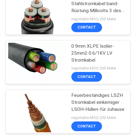
Stahlstromkabel band-
Rüstung Millivolts 3 des
Kern-4 Kern-XLPE
negotiable MOQ:200 Meter
CONTACT
0.9mm XLPE Isolier-
25mm2 0.6/1KV LV
Stromkabel
negotiable MOQ:200 Meter
CONTACT
Feuerbeständiges LSZH
Stromkabel einkerniger
LSOH-Hüllen-für zuhause
negotiable MOQ:200 Meter
CONTACT