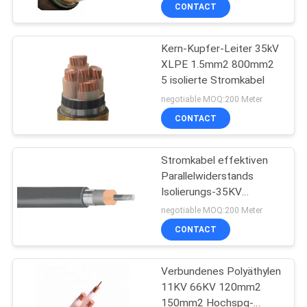
CONTACT
TRETEN
Kern-Kupfer-Leiter 35kV
SIE
XLPE 1.5mm2 800mm2
MIT
5 isolierte Stromkabel
UNS
negotiable MOQ:200 Meter
IN
CONTACT
VERBINDUNG
Stromkabel effektiven
Parallelwiderstands
FORDERN
Isolierungs-35KV
250mm2 350mm2
SIE
negotiable MOQ:200 Meter
Millivolt für
CONTACT
EIN
Rückkopplungskreise
ZITAT
Verbundenes Polyäthylen
11KV 66KV 120mm2
SITEMAP
150mm2 Hochspg-