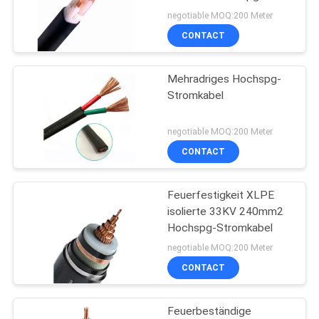
QuerStromkabel
negotiable MOQ:200 Meter
CONTACT
PRIVACY
POLICY
Mehradriges Hochspg-
Stromkabel
negotiable MOQ:200 Meter
CONTACT
Feuerfestigkeit XLPE
isolierte 33KV 240mm2
Hochspg-Stromkabel
negotiable MOQ:200 Meter
CONTACT
Feuerbeständige