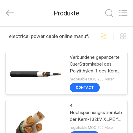
Road
Enterprise
Management
Produkte
Services
Co.,LTD.
All
Rights
HAUS
Reserved.
electrical power cable online manufacture
PRODUKTE
Verbundene gepanzerte
QuerStromkabel des
ÜBER
Polyäthylen-1 des Kern-
UNS
69KV
negotiable MOQ:200 Meter
CONTACT
FABRIK-
4
AUSFLUG
Hochspannungsstromkabel
der Kern-132kV XLPE für
QUALITÄTSKONTROLLE
Bau
negotiable MOQ:200 Meter