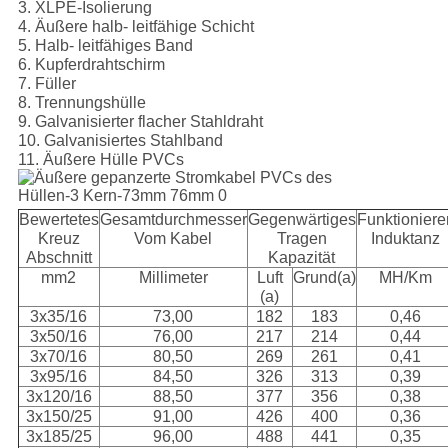
3. XLPE-Isolierung
4. Äußere halb- leitfähige Schicht
5. Halb- leitfähiges Band
6. Kupferdrahtschirm
7. Füller
8. Trennungshülle
9. Galvanisierter flacher Stahldraht
10. Galvanisiertes Stahlband
11. Äußere Hülle PVCs
Bewertetes
Gesamtdurchmesser
Gegenwärtiges
Funktioniere
Kreuz
Vom Kabel
Tragen
Induktanz
Abschnitt
Kapazität
mm2
Millimeter
Luft
Grund(a)
MH/Km
(a)
3x35/16
73,00
182
183
0,46
3x50/16
76,00
217
214
0,44
3x70/16
80,50
269
261
0,41
3x95/16
84,50
326
313
0,39
3x120/16
88,50
377
356
0,38
3x150/25
91,00
426
400
0,36
3x185/25
96,00
488
441
0,35