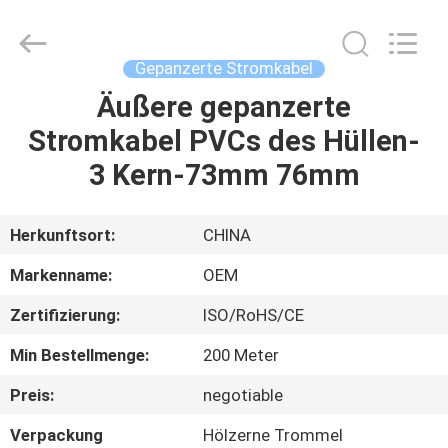
Road
Enterprise
Management
Services
Co.,LTD.
Gepanzerte Stromkabel
All
Rights
Äußere gepanzerte
HAUS
Reserved.
Stromkabel PVCs des Hüllen-
PRODUKTE
3 Kern-73mm 76mm
ÜBER
Herkunftsort:
CHINA
UNS
Markenname:
OEM
Zertifizierung:
ISO/RoHS/CE
FABRIK-
Min Bestellmenge:
200 Meter
AUSFLUG
Preis:
negotiable
QUALITÄTSKONTROLLE
Verpackung
Hölzerne Trommel