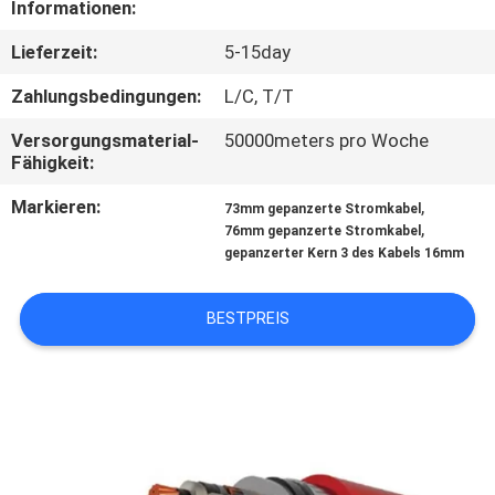
Informationen:
TRETEN
Lieferzeit:
5-15day
SIE
Zahlungsbedingungen:
L/C, T/T
MIT
Versorgungsmaterial-
50000meters pro Woche
UNS
Fähigkeit:
IN
Markieren:
,
73mm gepanzerte Stromkabel
,
VERBINDUNG
76mm gepanzerte Stromkabel
gepanzerter Kern 3 des Kabels 16mm
FORDERN
BESTPREIS
SIE
EIN
ZITAT
SITEMAP