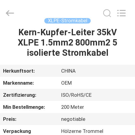
Road
Enterprise
Management
Services
Co.,Ltd..
XLPE-Stromkabel
All
Rights
Kern-Kupfer-Leiter 35kV
HAUS
Reserved.
XLPE 1.5mm2 800mm2 5
PRODUKTE
isolierte Stromkabel
ÜBER
Herkunftsort:
CHINA
UNS
Markenname:
OEM
Zertifizierung:
ISO/RoHS/CE
FABRIK-
Min Bestellmenge:
200 Meter
AUSFLUG
Preis:
negotiable
QUALITÄTSKONTROLLE
Verpackung
Hölzerne Trommel