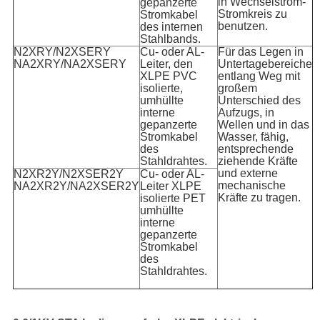
in Wechselstrom-
gepanzerte
Stromkreis zu
Stromkabel
benutzen.
des internen
Stahlbands.
N2XRY/N2XSERY
Cu- oder AL-
Für das Legen in
NA2XRY/NA2XSERY
Leiter, den
Untertagebereiche
XLPE PVC
entlang Weg mit
isolierte,
großem
umhüllte
Unterschied des
interne
Aufzugs, in
gepanzerte
Wellen und in das
Stromkabel
Wasser, fähig,
des
entsprechende
Stahldrahtes.
ziehende Kräfte
und externe
N2XR2Y/N2XSER2Y
Cu- oder AL-
mechanische
NA2XR2Y/NA2XSER2Y
Leiter XLPE
Kräfte zu tragen.
isolierte PET
umhüllte
interne
gepanzerte
Stromkabel
des
Stahldrahtes.