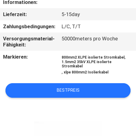
Informationen:
TRETEN
Lieferzeit:
5-15day
SIE
Zahlungsbedingungen:
L/C, T/T
MIT
Versorgungsmaterial-
50000meters pro Woche
UNS
Fähigkeit:
IN
Markieren:
,
800mm2 XLPE isolierte Stromkabel
1.5mm2 35kV XLPE isolierte
VERBINDUNG
Stromkabel
,
xlpe 800mm2 Isolierkabel
FORDERN
BESTPREIS
SIE
EIN
ZITAT
SITEMAP