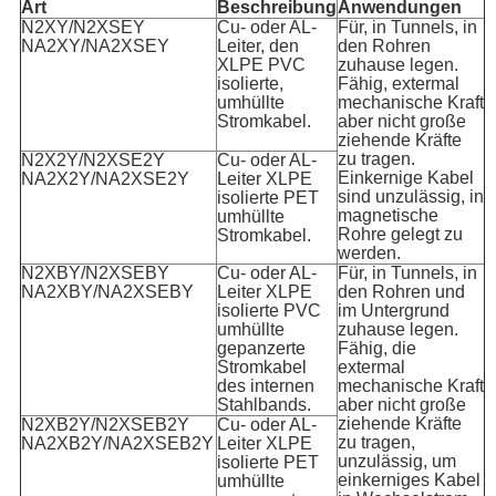
Art
Beschreibung
Anwendungen
N2XY/N2XSEY
Cu- oder AL-
Für, in Tunnels, in
NA2XY/NA2XSEY
Leiter, den
den Rohren
XLPE PVC
zuhause legen.
isolierte,
Fähig, extermal
umhüllte
mechanische Kraft
Stromkabel.
aber nicht große
ziehende Kräfte
zu tragen.
N2X2Y/N2XSE2Y
Cu- oder AL-
Einkernige Kabel
NA2X2Y/NA2XSE2Y
Leiter XLPE
sind unzulässig, in
isolierte PET
magnetische
umhüllte
Rohre gelegt zu
Stromkabel.
werden.
N2XBY/N2XSEBY
Cu- oder AL-
Für, in Tunnels, in
NA2XBY/NA2XSEBY
Leiter XLPE
den Rohren und
isolierte PVC
im Untergrund
umhüllte
zuhause legen.
gepanzerte
Fähig, die
Stromkabel
extermal
des internen
mechanische Kraft
Stahlbands.
aber nicht große
ziehende Kräfte
N2XB2Y/N2XSEB2Y
Cu- oder AL-
zu tragen,
NA2XB2Y/NA2XSEB2Y
Leiter XLPE
unzulässig, um
isolierte PET
einkerniges Kabel
umhüllte