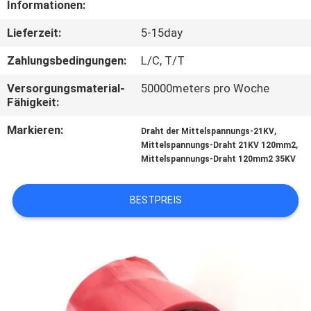
Informationen:
TRETEN
Lieferzeit:
5-15day
SIE
Zahlungsbedingungen:
L/C, T/T
MIT
Versorgungsmaterial-
50000meters pro Woche
UNS
Fähigkeit:
IN
Markieren:
,
Draht der Mittelspannungs-21KV
,
VERBINDUNG
Mittelspannungs-Draht 21KV 120mm2
Mittelspannungs-Draht 120mm2 35KV
FORDERN
BESTPREIS
SIE
EIN
ZITAT
SITEMAP