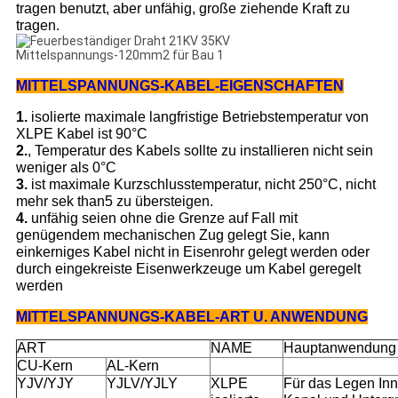
tragen benutzt, aber unfähig, große ziehende Kraft zu
tragen.
MITTELSPANNUNGS-
KABEL-EIGENSCHAFTEN
1.
isolierte maximale langfristige Betriebstemperatur von
XLPE Kabel ist 90°C
2.
, Temperatur des Kabels sollte zu installieren nicht sein
weniger als 0°C
3.
ist maximale Kurzschlusstemperatur, nicht 250°C, nicht
mehr sek than5 zu übersteigen.
4.
unfähig seien ohne die Grenze auf Fall mit
genügendem mechanischen Zug gelegt Sie, kann
einkerniges Kabel nicht in Eisenrohr gelegt werden oder
durch eingekreiste Eisenwerkzeuge um Kabel geregelt
werden
MITTELSPANNUNGS-KABEL-ART U. ANWENDUNG
ART
NAME
Hauptanwendung
CU-Kern
AL-Kern
YJV/YJY
YJLV/YJLY
XLPE
Für das Legen Inn