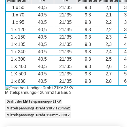
Millimeter ²
KV
KV
Millimeter
Millimeter
Mill
1 x 50
40,5
21/ 35
9,3
2,1
3
1 x 70
40,5
21/ 35
9,3
2,1
3
1 x 95
40,5
21/ 35
9,3
2,2
3
1 x 120
40,5
21/ 35
9,3
2,2
3
1 x 150
40,5
21/ 35
9,3
2,3
4
1 x 185
40,5
21/ 35
9,3
2,3
4
1 x 240
40,5
21/ 35
9,3
2,4
4
1 x 300
40,5
21/ 35
9,3
2,5
4
1 X.400
40,5
21/ 35
9,3
2,6
5
1 X.500
40,5
21/ 35
9,3
2,7
5
1 x 630
40,5
21/ 35
9,3
2,8
6
Draht der Mittelspannungs-21KV
Mittelspannungs-Draht 21KV 120mm2
Mittelspannungs-Draht 120mm2 35KV