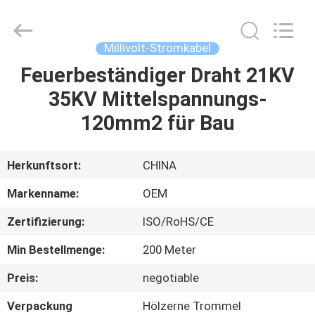
Road
Enterprise
Management
Services
Co.,LTD.
Millivolt-Stromkabel
All
Rights
Feuerbeständiger Draht 21KV
HAUS
Reserved.
35KV Mittelspannungs-
PRODUKTE
120mm2 für Bau
ÜBER
Herkunftsort:
CHINA
UNS
Markenname:
OEM
Zertifizierung:
ISO/RoHS/CE
FABRIK-
Min Bestellmenge:
200 Meter
AUSFLUG
Preis:
negotiable
QUALITÄTSKONTROLLE
Verpackung
Hölzerne Trommel