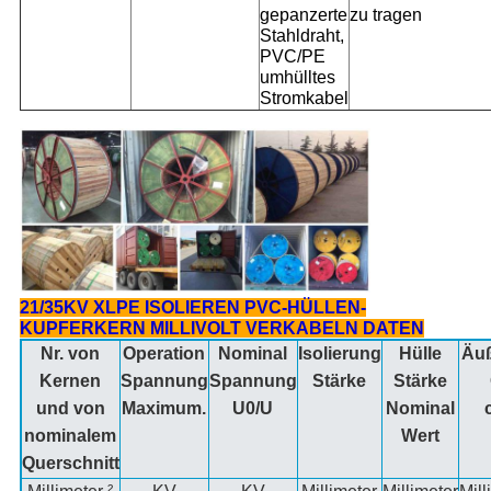
gepanzerte
zu tragen
Stahldraht,
PVC/PE
umhülltes
Stromkabel
21/35KV XLPE ISOLIEREN PVC-HÜLLEN-
KUPFERKERN MILLIVOLT VERKABELN DATEN
Nr. von
Operation
Nominal
Isolierung
Hülle
Äu
Kernen
Spannung
Spannung
Stärke
Stärke
und von
Maximum.
U0/U
Nominal
nominalem
Wert
Querschnitt