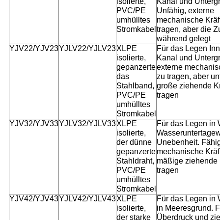
isolierte,
Kanal und Unterg
PVC/PE
Unfähig, externe
umhülltes
mechanische Kräft
Stromkabel
tragen, aber die Zu
während gelegt
YJV22/YJV23
YJLV22/YJLV23
XLPE
Für das Legen Inn
isolierte,
Kanal und Untergr
gepanzerte
externe mechanis
das
zu tragen, aber un
Stahlband,
große ziehende Kr
PVC/PE
tragen
umhülltes
Stromkabel
YJV32/YJV33
YJLV32/YJLV33
XLPE
Für das Legen in 
isolierte,
Wasseruntertagew
der dünne
Unebenheit. Fähig
gepanzerte
mechanische Kräf
Stahldraht,
mäßige ziehende K
PVC/PE
tragen
umhülltes
Stromkabel
YJV42/YJV43
YJLV42/YJLV43
XLPE
Für das Legen in
isolierte,
in Meeresgrund. F
der starke
Überdruck und zie