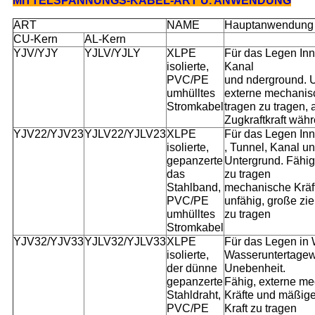
MITTELSPANNUNGS-KABEL-ART U. ANWENDUNG
ART
NAME
Hauptanwendung
CU-Kern
AL-Kern
YJV/YJY
YJLV/YJLY
XLPE
Für das Legen Inn
isolierte,
Kanal
PVC/PE
und nderground. U
umhülltes
externe mechanis
Stromkabel
tragen zu tragen, 
Zugkraftkraft wäh
YJV22/YJV23
YJLV22/YJLV23
XLPE
Für das Legen In
isolierte,
, Tunnel, Kanal u
gepanzerte
Untergrund. Fähig
das
zu tragen
Stahlband,
mechanische Kräft
PVC/PE
unfähig, große zi
umhülltes
zu tragen
Stromkabel
YJV32/YJV33
YJLV32/YJLV33
XLPE
Für das Legen in 
isolierte,
Wasseruntertagew
der dünne
Unebenheit.
gepanzerte
Fähig, externe m
Stahldraht,
Kräfte und mäßig
PVC/PE
Kraft zu tragen