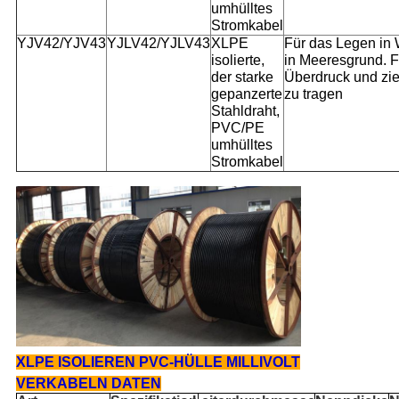
umhülltes
Stromkabel
YJV42/YJV43
YJLV42/YJLV43
XLPE
Für das Legen in
isolierte,
in Meeresgrund. F
der starke
Überdruck und zie
gepanzerte
zu tragen
Stahldraht,
PVC/PE
umhülltes
Stromkabel
XLPE ISOLIEREN PVC-HÜLLE MILLIVOLT
VERKABELN DATEN