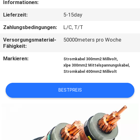
Informationen:
TRETEN
Lieferzeit:
5-15day
SIE
Zahlungsbedingungen:
L/C, T/T
MIT
Versorgungsmaterial-
50000meters pro Woche
UNS
Fähigkeit:
IN
Markieren:
,
Stromkabel 300mm2 Millivolt
,
VERBINDUNG
xlpe 300mm2 Mittelspannungskabel
Stromkabel 400mm2 Millivolt
FORDERN
BESTPREIS
SIE
EIN
ZITAT
SITEMAP