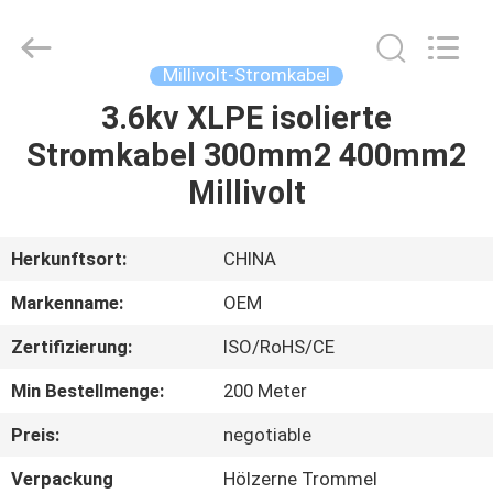
Road
Enterprise
Management
Services
Co.,LTD.
Millivolt-Stromkabel
All
Rights
3.6kv XLPE isolierte
HAUS
Reserved.
Stromkabel 300mm2 400mm2
PRODUKTE
Millivolt
ÜBER
Herkunftsort:
CHINA
UNS
Markenname:
OEM
Zertifizierung:
ISO/RoHS/CE
FABRIK-
Min Bestellmenge:
200 Meter
AUSFLUG
Preis:
negotiable
QUALITÄTSKONTROLLE
Verpackung
Hölzerne Trommel