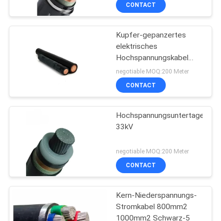
CONTACT
TRETEN
Kupfer-gepanzertes
SIE
elektrisches
MIT
Hochspannungskabel
UNS
35KV 120mm2 300mm2
negotiable MOQ:200 Meter
IN
CONTACT
VERBINDUNG
Hochspannungsuntertagekabe
33kV
FORDERN
SIE
negotiable MOQ:200 Meter
CONTACT
EIN
ZITAT
Kern-Niederspannungs-
Stromkabel 800mm2
SITEMAP
1000mm2 Schwarz-5