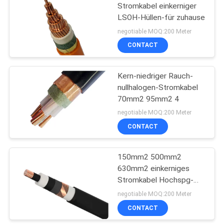
Stromkabel einkerniger
LSOH-Hüllen-für zuhause
negotiable MOQ:200 Meter
CONTACT
Kern-niedriger Rauch-
nullhalogen-Stromkabel
70mm2 95mm2 4
negotiable MOQ:200 Meter
CONTACT
150mm2 500mm2
630mm2 einkerniges
Stromkabel Hochspg-
110kV
negotiable MOQ:200 Meter
CONTACT