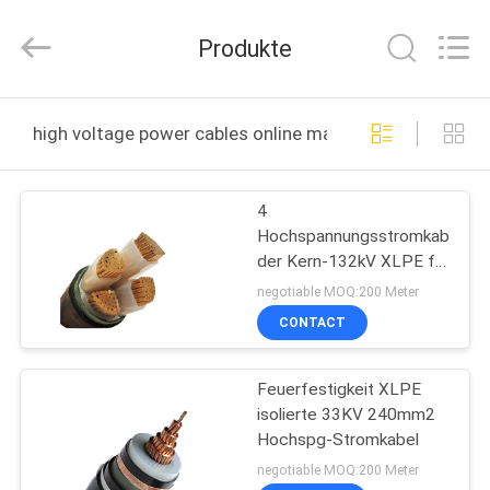
Road
Enterprise
Management
Produkte
Services
Co.,LTD.
All
Rights
HAUS
Reserved.
high voltage power cables online manufacture
PRODUKTE
4
Hochspannungsstromkabel
ÜBER
der Kern-132kV XLPE für
UNS
Bau
negotiable MOQ:200 Meter
CONTACT
FABRIK-
Feuerfestigkeit XLPE
AUSFLUG
isolierte 33KV 240mm2
Hochspg-Stromkabel
QUALITÄTSKONTROLLE
negotiable MOQ:200 Meter