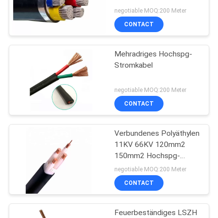
negotiable MOQ:200 Meter
CONTACT
PRIVACY
POLICY
Mehradriges Hochspg-
Stromkabel
negotiable MOQ:200 Meter
CONTACT
Verbundenes Polyäthylen
11KV 66KV 120mm2
150mm2 Hochspg-
QuerStromkabel
negotiable MOQ:200 Meter
CONTACT
Feuerbeständiges LSZH