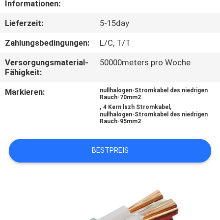
Informationen:
TRETEN
Lieferzeit:
5-15day
SIE
Zahlungsbedingungen:
L/C, T/T
MIT
Versorgungsmaterial-
50000meters pro Woche
UNS
Fähigkeit:
IN
Markieren:
nullhalogen-Stromkabel des niedrigen
Rauch-70mm2
VERBINDUNG
,
,
4 Kern lszh Stromkabel
nullhalogen-Stromkabel des niedrigen
Rauch-95mm2
FORDERN
SIE
BESTPREIS
EIN
ZITAT
SITEMAP