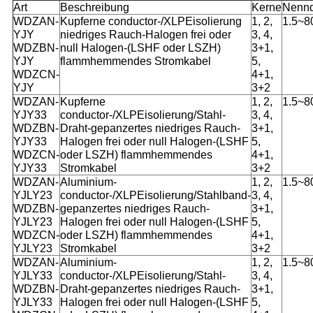
Art
Beschreibung
Kerne
Nennq
WDZAN-
Kupferne conductor-/XLPEisolierung
1, 2,
1.5~
YJY
niedriges Rauch-Halogen frei oder
3, 4,
WDZBN-
null Halogen-(LSHF oder LSZH)
3+1,
YJY
flammhemmendes Stromkabel
5,
WDZCN-
4+1,
YJY
3+2
WDZAN-
Kupferne
1, 2,
1.5~
YJY33
conductor-/XLPEisolierung/Stahl-
3, 4,
WDZBN-
Draht-gepanzertes niedriges Rauch-
3+1,
YJY33
Halogen frei oder null Halogen-(LSHF
5,
WDZCN-
oder LSZH) flammhemmendes
4+1,
YJY33
Stromkabel
3+2
WDZAN-
Aluminium-
1, 2,
1.5~
YJLY23
conductor-/XLPEisolierung/Stahlband-
3, 4,
WDZBN-
gepanzertes niedriges Rauch-
3+1,
YJLY23
Halogen frei oder null Halogen-(LSHF
5,
WDZCN-
oder LSZH) flammhemmendes
4+1,
YJLY23
Stromkabel
3+2
WDZAN-
Aluminium-
1, 2,
1.5~
YJLY33
conductor-/XLPEisolierung/Stahl-
3, 4,
WDZBN-
Draht-gepanzertes niedriges Rauch-
3+1,
YJLY33
Halogen frei oder null Halogen-(LSHF
5,