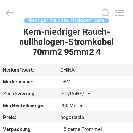
Road
Enterprise
Management
Services
Co.,Ltd..
Niedriger Rauch null Halogen-Kabel
All
Rights
Kern-niedriger Rauch-
HAUS
Reserved.
nullhalogen-Stromkabel
PRODUKTE
70mm2 95mm2 4
ÜBER
Herkunftsort:
CHINA
UNS
Markenname:
OEM
Zertifizierung:
ISO/RoHS/CE
FABRIK-
Min Bestellmenge:
200 Meter
AUSFLUG
Preis:
negotiable
QUALITÄTSKONTROLLE
Verpackung
Hölzerne Trommel