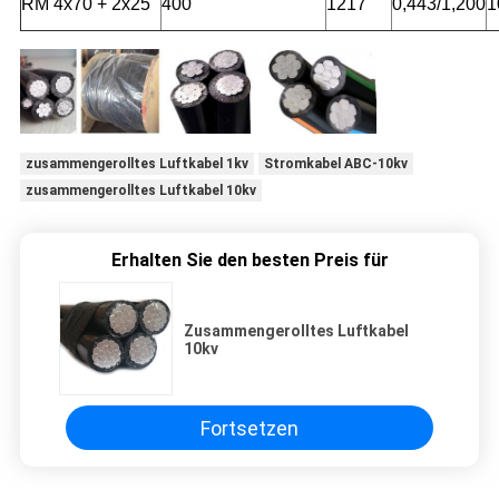
RM 4x70 + 2x25
400
1217
0,443/1,200
1
zusammengerolltes Luftkabel 1kv
Stromkabel ABC-10kv
zusammengerolltes Luftkabel 10kv
Erhalten Sie den besten Preis für
Zusammengerolltes Luftkabel
10kv
Fortsetzen