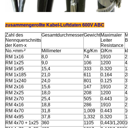
zusammengerollte Kabel-Luftdaten 600V ABC
Zahl des
Gesamtdurchmesser
Gewicht
Maximaler
M
Nennquerschnitts
Leiter
B
der Kern-x
Resistance
No.×mm-²
Millimeter
Kg/Km
Ω/Km
k
RM 1x16
8,0
74
1910
2
RM 1x25
9,0
106
1200
4
RM 1x95
15,4
333
0.320
1
RM 1x185
21,0
611
0.164
2
RM 1x240
24,0
801
0.125
3
RM 2x16
15,6
147
1910
2
RM 2x25
18,0
208
1200
4
RM 2x70
25,4
505
0.443
1
RM 4x16
18,8
286
1910
2
RM 4x70
31,8
1,009
0.443
1
RM 4x95
37,8
1,332
0.320
1
RM 4x70 + 1x25
360
1105
0,443/1,200
1