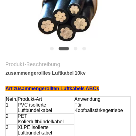
PRIVACY
POLICY
Produkt-Beschreibung
zusammengerolltes Luftkabel 10kv
Art zusammengerollten Luftkabels ABCs
Nein.
Produkt-Art
Anwendung
1
PVC isolierte
Für
Luftbündelkabel
Kopfballstärkegetriebe
2
PET
Isolierluftbündelkabel
3
XLPE isolierte
Luftbündelkabel