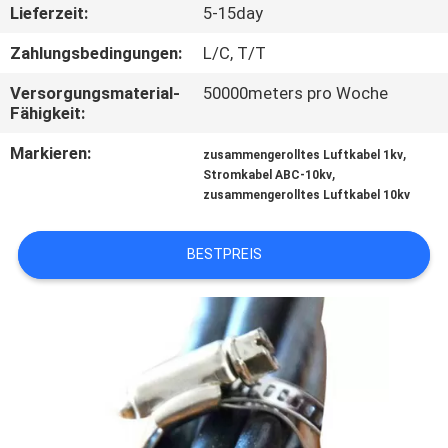
Lieferzeit:
5-15day
TRETEN
Zahlungsbedingungen:
L/C, T/T
SIE
Versorgungsmaterial-
50000meters pro Woche
MIT
Fähigkeit:
UNS
Markieren:
,
zusammengerolltes Luftkabel 1kv
,
IN
Stromkabel ABC-10kv
zusammengerolltes Luftkabel 10kv
VERBINDUNG
BESTPREIS
FORDERN
SIE
EIN
ZITAT
SITEMAP