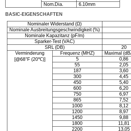
Nom.Dia.
6.10mm
BASIC-EIGENSCHAFTEN
Nominaler Widerstand (Ω)
Nominale Ausbreitungsgeschwindigkeit (%)
Nominale Kapazitanz (pF/m)
Sparker-Test (VAC)
SRL (DB)
20
Verminderung
Frequenz (MHZ)
Maximal (dB/
5
0,86
[@68°F (20℃)]
55
2,05
187
3,60
300
4,45
450
5,40
600
6,20
750
6,97
865
7,52
1000
8,12
1200
8,97
1450
9,88
1800
11,81
2200
13,05