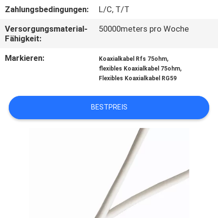
Zahlungsbedingungen:
L/C, T/T
TRETEN
Versorgungsmaterial-
50000meters pro Woche
SIE
Fähigkeit:
MIT
Markieren:
,
Koaxialkabel Rfs 75ohm
,
UNS
flexibles Koaxialkabel 75ohm
Flexibles Koaxialkabel RG59
IN
VERBINDUNG
BESTPREIS
FORDERN
SIE
EIN
ZITAT
SITEMAP