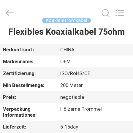
Road
Enterprise
Management
Services
Co.,LTD.
Koaxialstromkabel
All
Rights
Flexibles Koaxialkabel 75ohm
HAUS
Reserved.
PRODUKTE
Herkunftsort:
CHINA
Markenname:
OEM
ÜBER
Zertifizierung:
ISO/RoHS/CE
UNS
Min Bestellmenge:
200 Meter
FABRIK-
Preis:
negotiable
AUSFLUG
Verpackung
Hölzerne Trommel
Informationen:
QUALITÄTSKONTROLLE
Lieferzeit:
5-15day