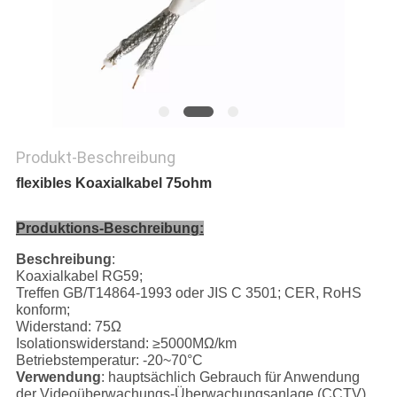
PRIVACY
POLICY
Produkt-Beschreibung
flexibles Koaxialkabel 75ohm
Produktions-Beschreibung:
Beschreibung
:
Koaxialkabel RG59;
Treffen GB/T14864-1993 oder JIS C 3501; CER, RoHS
konform;
Widerstand: 75Ω
Isolationswiderstand: ≥5000MΩ/km
Betriebstemperatur: -20~70°C
Verwendung
: hauptsächlich Gebrauch für Anwendung
der Videoüberwachungs-Überwachungsanlage (CCTV),