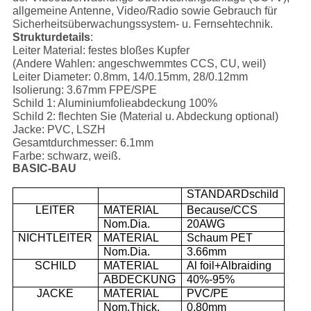
allgemeine Antenne, Video/Radio sowie Gebrauch für
Sicherheitsüberwachungssystem- u. Fernsehtechnik.
Strukturdetails
:
Leiter Material: festes bloßes Kupfer
(Andere Wahlen: angeschwemmtes CCS, CU, weil)
Leiter Diameter: 0.8mm, 14/0.15mm, 28/0.12mm
Isolierung: 3.67mm FPE/SPE
Schild 1: Aluminiumfolieabdeckung 100%
Schild 2: flechten Sie (Material u. Abdeckung optional)
Jacke: PVC, LSZH
Gesamtdurchmesser: 6.1mm
Farbe: schwarz, weiß.
BASIC-BAU
STANDARDschild
LEITER
MATERIAL
Because/CCS
Nom.Dia.
20AWG
NICHTLEITER
MATERIAL
Schaum PET
Nom.Dia.
3.66mm
SCHILD
MATERIAL
Al foil+Albraiding
ABDECKUNG
40%-95%
JACKE
MATERIAL
PVC/PE
Nom.Thick.
0.80mm